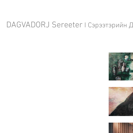
DAGVADORJ Sereeter
I Сэрээтэрийн 