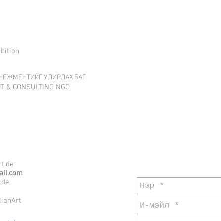
bition
НЕЖМЕНТИЙГ УДИРДАХ БАГ
T & CONSULTING NGO
Ерөнхий лавлага
t.de
ail.com
.de
ianArt