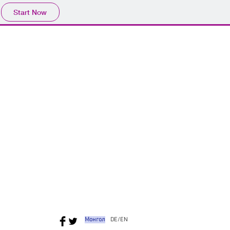
Start Now
Монгол
DE/EN