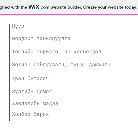
igned with the
.com
website builder. Create your website today.
Нүүр
НордАрт танилцуулга
Төслийн зорилго, ач холбогдол
Зохион байгуулагч, түнш, дэмжигч
Уран бүтээлч
Зургийн цомог
Хэвлэлийн мэдээ
Холбоо барих