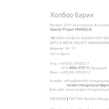
Холбоо барих
NordArt 2019-International Art Exhibi
Special Project MONGOLIA
ТӨСЛИЙН НЭГДСЭН ЗОХИЦУУЛАЛТ
МЕ
ARTS & MEDIA PROJECT MANAGEMEN
Wegener Str. 19
10713 Berlin
Утас: +49(0)30-29030211
+976
8004 0707 (
О.Зулцэцэг
)
Факс: +49(0)30-29030212
И-мэйл:
office@nordart-mongolianar
nordart.mongolianart@gm
Вэб сайт:
www.nordart-mongolianart
FACEBOOK
TWITTER:
NordArt-Mongol
|